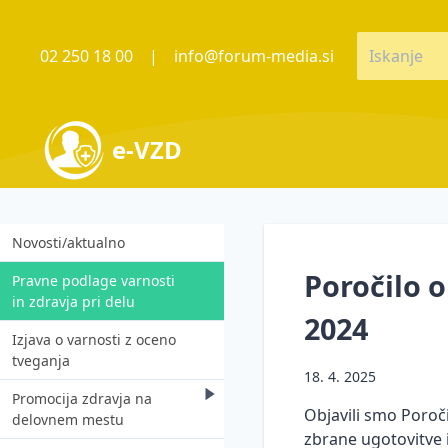
02 250 18 00
|
info@forum-media.si
e-VZD
Novosti/aktualno
Poročilo o
Pravne podlage varnosti
in zdravja pri delu
2024
Izjava o varnosti z oceno
tveganja
18. 4. 2025
Promocija zdravja na
Objavili smo Poroči
delovnem mestu
zbrane ugotovitve i