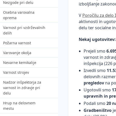
Nezgode pri delu
Zakonodaja in praksa
izboljšanje zakonod
Osebna varovalna
Inšpekcijski nadzor
V
Poročilu za delo 
oprema
aktivnosti in ugoto
Komunikacija in sodelovanje
delu ter socialne i
Varnost pri vzdrževalnih
Psihosocialna tveganja
delih
Nekaj ugotovitev
Covid-19 in organizacija dela
Požarna varnost
Prejeli smo
6.69
Aktivno na delovnem mestu
Varovanje okolja
varnost in zdravj
Promocija zdravja na
Nevarne kemikalije
inšpekcija (226 pr
delovnem mestu - članki
Izvedli smo
11.5
Varnost strojev
delovnih razmeri
Reševanje zlorabe
Nadzor inšpektorja za
pregledov
na po
prepovedanih drog na
varnost in zdravje pri
delovnem mestu s pomočjo
Ugotovili smo
1
delu
detektiva
upravnih in pr
Podali smo
20 n
Hrup na delovnem
Bolniške odsotnosti in
mestu
reševanje absentizma
Gradbeništvo
je