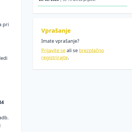
a pri
Vprašanje
Imate vprašanje?
Prijavite se
ali se
brezplačno
registrirajte
.
ledi
84
adb.
i