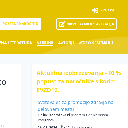
PRIJAVA
POSTANI NAROČNIK
BREZPLAČNA REGISTRACIJA
VSEBINE
VNA LITERATURA
AVTORJI
VIDEO SEMINARJI
Aktualna izobraževanja - 10 %
to
popust za naročnike s kodo:
EVZD10.
Svetovalec za promocijo zdravja na
delovnem mestu
Online izobraževalni program z dr. Klemnom
Podjedom
 za
26. 08. 2026
| Še 15 dni za prijavo.