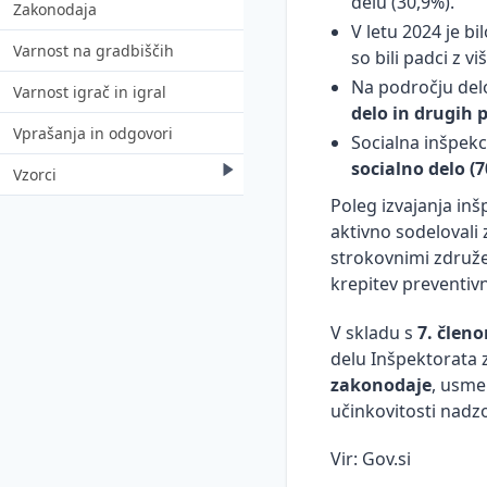
delu (30,9%).
Zakonodaja
V letu 2024 je bi
Varnost na gradbiščih
so bili padci z 
Na področju delo
Varnost igrač in igral
delo in drugih 
Vprašanja in odgovori
Socialna inšpekc
socialno delo (
Vzorci
Poleg izvajanja inš
Delovna oprema in osebna
aktivno sodelovali 
varovalna oprema
strokovnimi združen
Interni predpisi in pravilniki
krepitev preventiv
Medicina dela
V skladu s
7. člen
delu Inšpektorata z
Navodila za varno delo
zakonodaje
, usme
Nevarne kemikalije
učinkovitosti nadz
Nezgode pri delu
Vir: Gov.si
Ocena tveganja