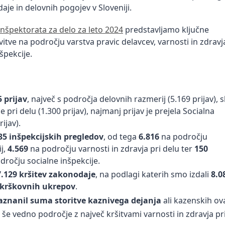
aje in delovnih pogojev v Sloveniji.
Inšpektorata za delo za leto 2024
predstavljamo ključne
vitve na področju varstva pravic delavcev, varnosti in zdravj
nšpekcije.
:
5 prijav
, največ s področja delovnih razmerij (5.169 prijav), s
e pri delu (1.300 prijav), najmanj prijav je prejela Socialna
ijav).
35 inšpekcijskih pregledov
, od tega
6.816
na področju
j,
4.569
na področju varnosti in zdravja pri delu ter
150
dročju socialne inšpekcije.
7.129 kršitev zakonodaje
, na podlagi katerih smo izdali
8.0
ekrškovnih ukrepov
.
aznanil suma storitve kaznivega dejanja
ali kazenskih ov
 še vedno področje z največ kršitvami varnosti in zdravja pr