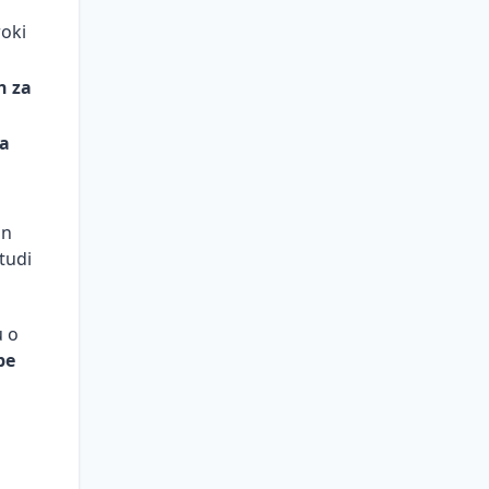
roki
h za
za
in
tudi
u o
be