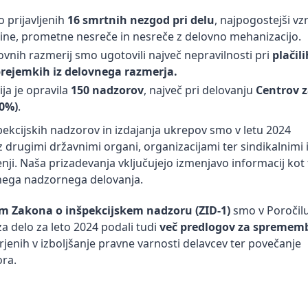
lo prijavljenih
16 smrtnih nezgod pri delu
, najpogostejši vz
višine, prometne nesreče in nesreče z delovno mehanizacijo.
vnih razmerij smo ugotovili največ nepravilnosti pri
plačili
prejemkih iz delovnega razmerja.
ija je opravila
150 nadzorov
, največ pri delovanju
Centrov 
70%)
.
pekcijskih nadzorov in izdajanja ukrepov smo v letu 2024
z drugimi državnimi organi, organizacijami ter sindikalnimi 
ji. Naša prizadevanja vključujejo izmenjavo informacij kot 
nega nadzornega delovanja.
om Zakona o inšpekcijskem nadzoru (ZID-1)
smo v Poročil
a delo za leto 2024 podali tudi
več predlogov za spremem
rjenih v izboljšanje pravne varnosti delavcev ter povečanje
ora.