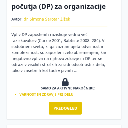
počutja (DP) za organizacije
tveganja
Požarna
Avtor:
dr. Simona Šarotar Žižek
varnost
Promocija
Vpliv DP zaposlenih raziskuje vedno več
zdravja
raziskovalcev (Currie 2001; Babtiste 2008: 284). V
sodobnem svetu, ki ga zaznamujeta odvisnost in
Varnost in
kompleksnost, so zaposleni zelo obremenjeni, kar
zdravje na
negativno vpliva na njihovo zdravje in DP ter se
gradbiščih
odrazi v visokih stroških zaradi odsotnosti z dela,
tako v zasebnih kot tudi v javnih ...
SAMO ZA AKTIVNE NAROČNIKE:
VARNOST IN ZDRAVJE PRI DELU
PREDOGLED