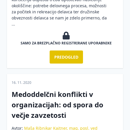
mestu
okoliščine: potrebe delovnega procesa, možnosti
za počitek in rekreacijo delavca ter družinske
Zakonodaja
obveznosti delavca se nam je zdelo primerno, da
...
Varnost
na
gradbiščih
SAMO ZA BREZPLAČNO REGISTRIRANE UPORABNIKE
Varnost
igrač
PREDOGLED
in
igral
Vprašanja
16. 11. 2020
in
Medoddelčni konflikti v
odgovori
organizacijah: od spora do
Vzorci
večje zavzetosti
Delovna
oprema
in
Avtor:
Maša Ribnikar Kajtner, mag. posl. ved