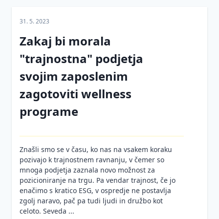
Promocija
31. 5. 2023
zdravja
na
Zakaj bi morala
delovnem
mestu -
"trajnostna" podjetja
članki
svojim zaposlenim
Nezgode
Reševanje
zagotoviti wellness
pri
zlorabe
delu
prepovedanih
programe
drog na
Osebna
delovnem
varovalna
mestu s
oprema
pomočjo
Znašli smo se v času, ko nas na vsakem koraku
detektiva
pozivajo k trajnostnem ravnanju, v čemer so
Varnost
mnoga podjetja zaznala novo možnost za
pri
Bolniške
pozicioniranje na trgu. Pa vendar trajnost, če jo
vzdrževalnih
odsotnosti
enačimo s kratico ESG, v ospredje ne postavlja
delih
in
zgolj naravo, pač pa tudi ljudi in družbo kot
reševanje
Požarna
celoto. Seveda ...
absentizma