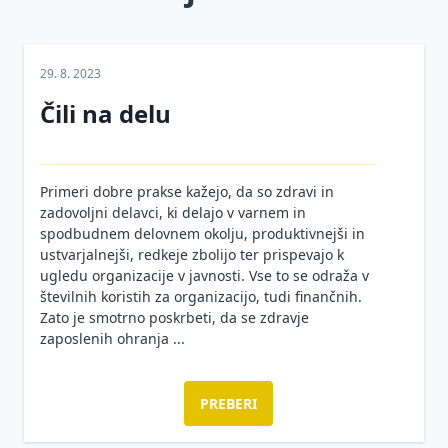
Zakonodaja
in praksa
29. 8. 2023
Inšpekcijski
Čili na delu
nadzor
Komunikacija
in
Primeri dobre prakse kažejo, da so zdravi in
sodelovanje
zadovoljni delavci, ki delajo v varnem in
spodbudnem delovnem okolju, produktivnejši in
Psihosocialna
ustvarjalnejši, redkeje zbolijo ter prispevajo k
tveganja
ugledu organizacije v javnosti. Vse to se odraža v
Covid-19 in
številnih koristih za organizacijo, tudi finančnih.
organizacija
Zato je smotrno poskrbeti, da se zdravje
dela
zaposlenih ohranja ...
Aktivno
na
PREBERI
delovnem
mestu