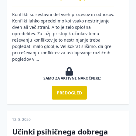
osebna
varovalna
Konflikti so sestavni del vseh procesov in odnosov.
oprema
Konflikt lahko opredelimo kot vsako nestrinjanje
Interni
dveh ali več strani. A to je zelo splošna
predpisi
opredelitev. Za lažji pristop k učinkovitemu
in
reševanju konfliktov je to nestrinjanje treba
pravilniki
pogledati malo globlje. Velikokrat slišimo, da gre
pri reševanju konfliktov za usklajevanje različnih
Medicina
pogledov v ...
dela
Navodila
SAMO ZA AKTIVNE NAROČNIKE:
za varno
delo
PREDOGLED
Nevarne
kemikalije
Nezgode
12. 8. 2020
pri delu
Učinki psihičnega dobrega
Ocena