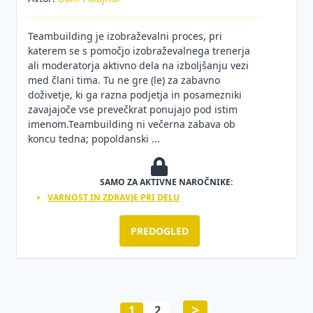
Teambuilding je izobraževalni proces, pri
katerem se s pomočjo izobraževalnega trenerja
ali moderatorja aktivno dela na izboljšanju vezi
med člani tima. Tu ne gre (le) za zabavno
doživetje, ki ga razna podjetja in posamezniki
zavajajoče vse prevečkrat ponujajo pod istim
imenom.Teambuilding ni večerna zabava ob
koncu tedna; popoldanski ...
SAMO ZA AKTIVNE NAROČNIKE:
VARNOST IN ZDRAVJE PRI DELU
PREDOGLED
>
1
2