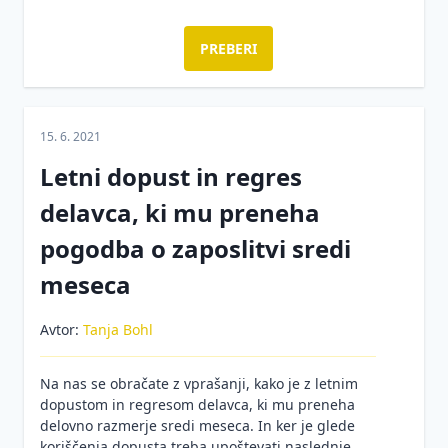
varnost
Varovanje
PREBERI
okolja
Nevarne
kemikalije
15. 6. 2021
Varnost
Letni dopust in regres
strojev
delavca, ki mu preneha
Nadzor
inšpektorja
pogodba o zaposlitvi sredi
za
meseca
varnost
in
zdravje
Avtor:
Tanja Bohl
pri
delu
Na nas se obračate z vprašanji, kako je z letnim
Hrup
dopustom in regresom delavca, ki mu preneha
na
delovno razmerje sredi meseca. In ker je glede
delovnem
koriščenja dopusta treba upoštevati naslednje