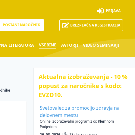
PRIJAVA
POSTANI NAROČNIK
BREZPLAČNA REGISTRACIJA
VSEBINE
VNA LITERATURA
AVTORJI
VIDEO SEMINARJI
Aktualna izobraževanja - 10 %
popust za naročnike s kodo:
očnike
EVZD10.
Svetovalec za promocijo zdravja na
delovnem mestu
Online izobraževalni program z dr. Klemnom
Podjedom
26. 08. 2026
| Še 13 dni za prijavo.