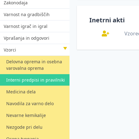
Zakonodaja
Varnost na gradbiščih
Inetrni akti
Varnost igrač in igral
Vzore
Vprašanja in odgovori
Vzorci
Delovna oprema in osebna
varovalna oprema
Interni predpisi in pravilniki
Medicina dela
Navodila za varno delo
Nevarne kemikalije
Nezgode pri delu
Ocena tveganja