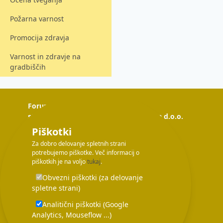
Požarna varnost
Promocija zdravja
Varnost in zdravje na
gradbiščih
Forum Media,
strokovne informacije in izobraževanja d.o.o.
Piškotki
Prešernova ulica 1
Za dobro delovanje spletnih strani
2000 Maribor
potrebujemo piškotke. Več informacij o
E-pošta: info@forum-media.si
piškotkih je na voljo
tukaj
.
Telefon: 02 250 18 00
Obvezni piškotki (za delovanje
Tukaj smo za vas!
spletne strani)
Pon – čet: 08.00 – 16.00
Pet: 08.00 – 15.00
Analitični piškotki (Google
Analytics, Mouseflow ...)