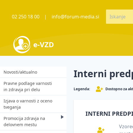
02 250 18 00
|
info@forum-media.si
e-VZD
Interni predp
Novosti/aktualno
Pravne podlage varnosti
Legenda:
Dostopno za ak
in zdravja pri delu
Izjava o varnosti z oceno
tveganja
INTERNI PREDPI
Promocija zdravja na
delovnem mestu
Vzorec