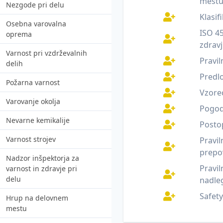
mestu
Nezgode pri delu
Zakonodaja in praksa
Klasi
Osebna varovalna
Inšpekcijski nadzor
ISO 4
oprema
Komunikacija in sodelovanje
zdrav
Varnost pri vzdrževalnih
Pravil
Psihosocialna tveganja
delih
Predl
Covid-19 in organizacija dela
Požarna varnost
Vzorec
Aktivno na delovnem mestu
Varovanje okolja
Pogodb
Promocija zdravja na
Nevarne kemikalije
Posto
delovnem mestu - članki
Varnost strojev
Pravil
Reševanje zlorabe
prepo
Nadzor inšpektorja za
prepovedanih drog na
Pravil
varnost in zdravje pri
delovnem mestu s pomočjo
delu
nadle
detektiva
Safet
Hrup na delovnem
Bolniške odsotnosti in
mestu
reševanje absentizma