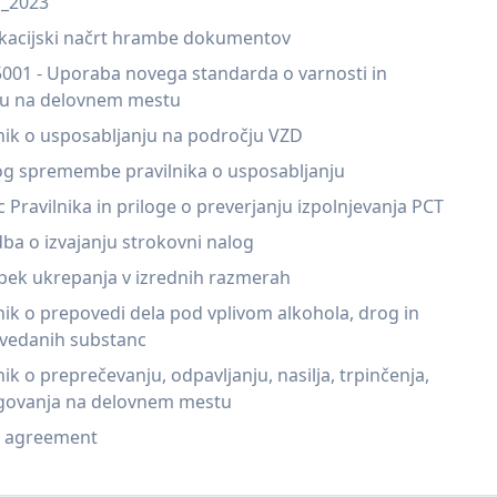
_2023
fikacijski načrt hrambe dokumentov
5001 - Uporaba novega standarda o varnosti in
ju na delovnem mestu
nik o usposabljanju na področju VZD
og spremembe pravilnika o usposabljanju
 Pravilnika in priloge o preverjanju izpolnjevanja PCT
a o izvajanju strokovni nalog
pek ukrepanja v izrednih razmerah
nik o prepovedi dela pod vplivom alkohola, drog in
vedanih substanc
nik o preprečevanju, odpavljanju, nasilja, trpinčenja,
govanja na delovnem mestu
y agreement