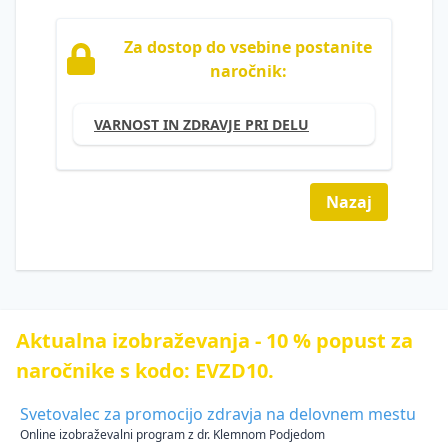
Varnost
Promocija
Za dostop do vsebine postanite
strojev
zdravja
naročnik:
na
Nadzor
delovnem
inšpektorja
mestu -
VARNOST IN ZDRAVJE PRI DELU
za
članki
varnost
in
Reševanje
zdravje
zlorabe
Nazaj
pri
prepovedanih
delu
drog na
delovnem
Hrup
mestu s
na
pomočjo
delovnem
detektiva
mestu
Aktualna izobraževanja - 10 % popust za
Bolniške
naročnike s kodo: EVZD10.
Zakonodaja
odsotnosti
in
Varnost
Svetovalec za promocijo zdravja na delovnem mestu
reševanje
na
Online izobraževalni program z dr. Klemnom Podjedom
absentizma