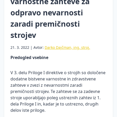
varnostne zahteve za
Nezgode
Zakonodaja
odpravo nevarnosti
pri
in praksa
delu
zaradi premičnosti
Inšpekcijski
Osebna
nadzor
strojev
varovalna
Komunikacija
oprema
in
21. 3. 2022 | Avtor:
Darko Dajčman, ing. stroj.
Varnost
sodelovanje
pri
Predogled vsebine
Psihosocialna
vzdrževalnih
tveganja
delih
V 3. delu Priloge I direktive o strojih so določene
Covid-19 in
Požarna
dodatne bistvene varnostne in zdravstvene
organizacija
varnost
zahteve v zvezi z nevarnostmi zaradi
dela
premičnosti strojev. Te zahteve se za zadevne
Varovanje
stroje uporabljajo poleg ustreznih zahtev iz 1.
Aktivno
okolja
na
dela Priloge I in, kadar je to ustrezno, drugih
Nevarne
delovnem
delov iste priloge.
kemikalije
mestu