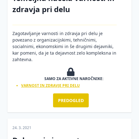
pravilniki
zdravja pri delu
Medicina
dela
Zagotavljanje varnosti in zdravja pri delu je
Navodila
povezano z organizacijskimi, tehničnimi,
za varno
socialnimi, ekonomskimi in še drugimi dejavniki,
delo
kar pomeni, da je ta dejavnost zelo kompleksna in
zahtevna.
Nevarne
kemikalije
SAMO ZA AKTIVNE NAROČNIKE:
Nezgode
pri delu
VARNOST IN ZDRAVJE PRI DELU
Ocena
PREDOGLED
tveganja
Požarna
varnost
24. 3. 2021
Promocija