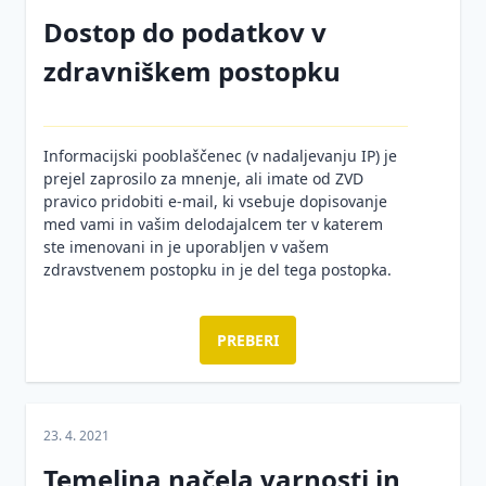
gradbiščih
Dostop do podatkov v
Varnost
zdravniškem postopku
igrač
in
igral
Vprašanja
Informacijski pooblaščenec (v nadaljevanju IP) je
in
prejel zaprosilo za mnenje, ali imate od ZVD
odgovori
pravico pridobiti e-mail, ki vsebuje dopisovanje
med vami in vašim delodajalcem ter v katerem
Vzorci
ste imenovani in je uporabljen v vašem
zdravstvenem postopku in je del tega postopka.
Delovna
oprema
in
PREBERI
osebna
varovalna
oprema
23. 4. 2021
Interni
predpisi
Temeljna načela varnosti in
in