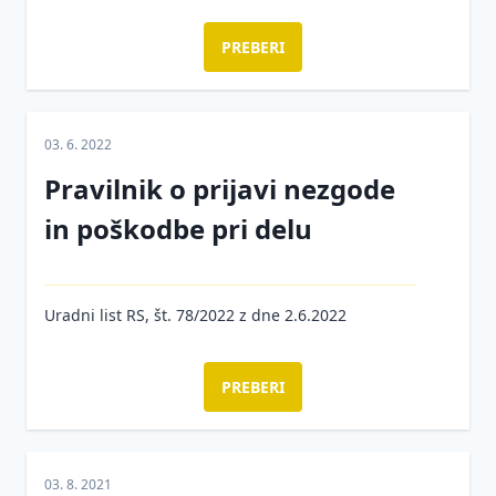
Varnost
Promocija
PREBERI
strojev
zdravja
na
Nadzor
delovnem
inšpektorja
mestu -
za
03. 6. 2022
članki
varnost
Pravilnik o prijavi nezgode
in
Reševanje
zdravje
zlorabe
in poškodbe pri delu
pri
prepovedanih
delu
drog na
delovnem
Hrup
mestu s
Uradni list RS, št. 78/2022 z dne 2.6.2022
na
pomočjo
delovnem
detektiva
mestu
PREBERI
Bolniške
Zakonodaja
odsotnosti
in
Varnost
reševanje
na
03. 8. 2021
absentizma