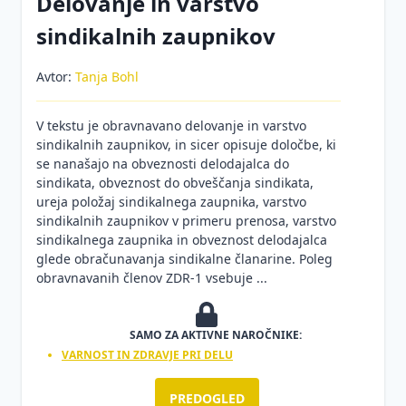
Delovanje in varstvo
zdravja
sindikalnih zaupnikov
Varnost in
zdravje na
Avtor:
Tanja Bohl
gradbiščih
V tekstu je obravnavano delovanje in varstvo
sindikalnih zaupnikov, in sicer opisuje določbe, ki
se nanašajo na obveznosti delodajalca do
sindikata, obveznost do obveščanja sindikata,
ureja položaj sindikalnega zaupnika, varstvo
sindikalnih zaupnikov v primeru prenosa, varstvo
sindikalnega zaupnika in obveznost delodajalca
glede obračunavanja sindikalne članarine. Poleg
obravnavanih členov ZDR-1 vsebuje ...
SAMO ZA AKTIVNE NAROČNIKE:
VARNOST IN ZDRAVJE PRI DELU
PREDOGLED