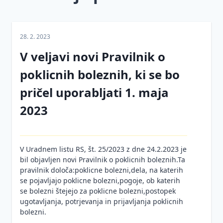
Nezgode
Zakonodaja
pri
in praksa
28. 2. 2023
delu
Inšpekcijski
V veljavi novi Pravilnik o
Osebna
nadzor
varovalna
poklicnih boleznih, ki se bo
Komunikacija
oprema
in
pričel uporabljati 1. maja
Varnost
sodelovanje
2023
pri
Psihosocialna
vzdrževalnih
tveganja
delih
Covid-19 in
Požarna
V Uradnem listu RS, št. 25/2023 z dne 24.2.2023 je
organizacija
varnost
bil objavljen novi Pravilnik o poklicnih boleznih.Ta
dela
pravilnik določa:poklicne bolezni,dela, na katerih
Varovanje
se pojavljajo poklicne bolezni,pogoje, ob katerih
Aktivno
okolja
se bolezni štejejo za poklicne bolezni,postopek
na
ugotavljanja, potrjevanja in prijavljanja poklicnih
Nevarne
delovnem
bolezni.
kemikalije
mestu