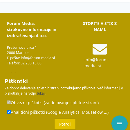
Forum Media,
STOPITE V STIK Z
strokovne informacije in
NAMI:
izobraževanja d.o.o.
Prešernova ulica 1
2000 Maribor
E-pošta: info@forum-media.si
info@forum-
Telefon: 02 250 18 00
media.si
Tukaj smo za vas!
Pon – čet: 08.00 – 16.00
Piškotki
Pet: 08.00 – 15.00
Za dobro delovanje spletnih strani potrebujemo piškotke. Več informacij o
02 250 18 00
piškotkih je na voljo
tukaj
.
Forum Media je del skupine
FORUM
Obvezni piškotki (za delovanje spletne strani)
MEDIA GROUP
Analitični piškotki (Google Analytics, Mouseflow ...)
Piškotki
Potrdi