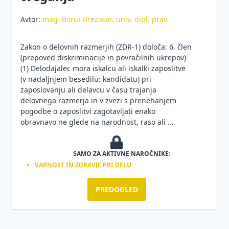
Avtor:
mag. Borut Brezovar, univ. dipl. prav.
Zakon o delovnih razmerjih (ZDR-1) določa: 6. člen
(prepoved diskriminacije in povračilnih ukrepov)
(1) Delodajalec mora iskalcu ali iskalki zaposlitve
(v nadaljnjem besedilu: kandidatu) pri
zaposlovanju ali delavcu v času trajanja
delovnega razmerja in v zvezi s prenehanjem
pogodbe o zaposlitvi zagotavljati enako
obravnavo ne glede na narodnost, raso ali ...
SAMO ZA AKTIVNE NAROČNIKE:
VARNOST IN ZDRAVJE PRI DELU
PREDOGLED